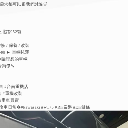
裝需求都可以跟我們討論🛒
北路952號
 / 保養 / 改裝
整備 ► 車輛托運
到最理想的車輛
🧑‍🔧
———
售 #台南重機店
裝 #重機改裝
 #重車買賣
改車日常�#kawasaki #w175 #RK齒盤 #EK鏈條