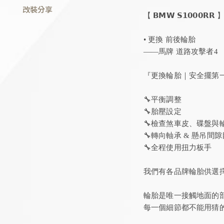
改裝分享
【 𝗕𝗠𝗪 𝗦𝟭𝟬𝟬𝟬𝗥𝗥 
• 更換 前後輪胎
——馬牌 道路攻擊者4
『更換輪胎｜安全擺第一
🔧平衡調整
🔧胎壓設定
🔧檢查煞車皮、碟盤與
🔧轉向軸承 & 懸吊間
🔧全程使用扭力板手
我們有各品牌輪胎供選擇
輪胎是唯一接觸地面的
每一個細節都不能用猜的