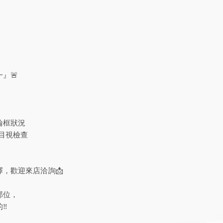
】
』🚨
輪框狀況
隙目視檢查
，歡迎來店洽詢📩
部位，
‼️