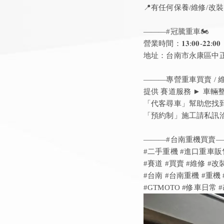
📍有任何保養/維修/改
———
#冠騰重車🏍️
營業時間：𝟏𝟑:𝟎𝟎-𝟐𝟐:𝟎𝟎
地址：台南市永康區中正
———專營重車買賣 / 維修
提供 賽道服務 ► 車輛
「代客尋車」幫助您找
「預約制」施工請私訊洽詢
———#台南重機買賣
#二手重機 #進口重車販
#賽道 #買賣 #維修 #改
#台南 #台南重機 #重機
​#GTMOTO #修車日常 #