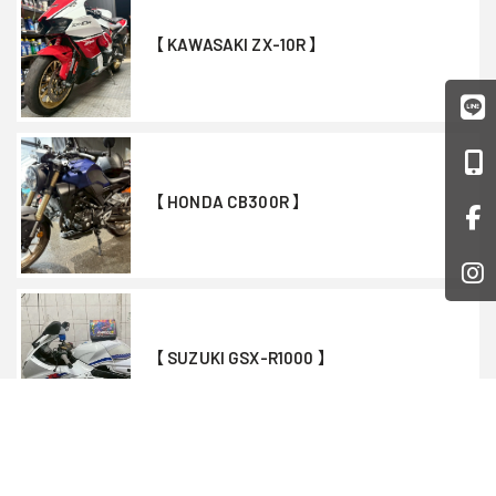
【 KAWASAKI ZX-10R 】
【 HONDA CB300R 】
【 SUZUKI GSX-R1000 】