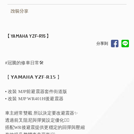
改裝分享
【 YAMAHA YZF-R15 】
分享到
#冠騰的修車日常🛠️
【 𝗬𝗔𝗠𝗔𝗛𝗔 𝗬𝗭𝗙-𝗥𝟭𝟱 】
• 改裝 MJP前避震器套件街道版
• 改裝 MJP WR401H後避震器
車主經常雙載 所以決定要改避震器✨
透過前叉阻尼與彈簧設定優化❤️‍🔥
搭配WR後避震提供更穩定的回彈與壓縮