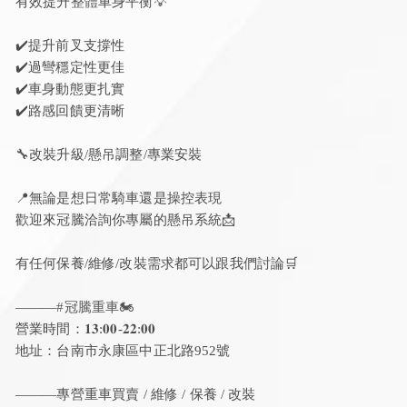
有效提升整體車身平衡💡
✔️提升前叉支撐性
✔️過彎穩定性更佳
✔️車身動態更扎實
✔️路感回饋更清晰
🔧改裝升級/懸吊調整/專業安裝
📍無論是想日常騎車還是操控表現
歡迎來冠騰洽詢你專屬的懸吊系統📩
有任何保養/維修/改裝需求都可以跟我們討論🛒
———
#冠騰重車🏍️
營業時間：𝟏𝟑:𝟎𝟎-𝟐𝟐:𝟎𝟎
地址：台南市永康區中正北路952號
———專營重車買賣 / 維修 / 保養 / 改裝