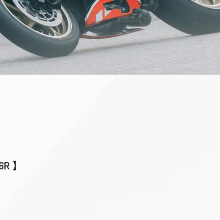
-6R 】