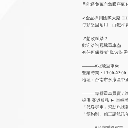
且能避免萬向魚眼座氧化
✔全品採用國際大廠 TH
每顆堅固耐用，白鐵材質
📍想改腳踏？
歡迎洽詢冠騰重車📩
有任何保養/維修/改裝
———
#冠騰重車🏍️
營業時間：𝟏𝟑:𝟎𝟎-𝟐𝟐:𝟎𝟎
地址：台南市永康區中正
———專營重車買賣 / 維修
提供 賽道服務 ► 車輛
「代客尋車」幫助您找
「預約制」施工請私訊洽詢
———#台南重機買賣