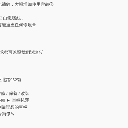
鏽蝕，大幅增加使用壽命⏱️
E 白鐵螺絲，
能適應任何環境💎
需求都可以跟我們討論🛒
北路952號
 / 保養 / 改裝
整備 ► 車輛托運
到最理想的車輛
🧑‍🔧