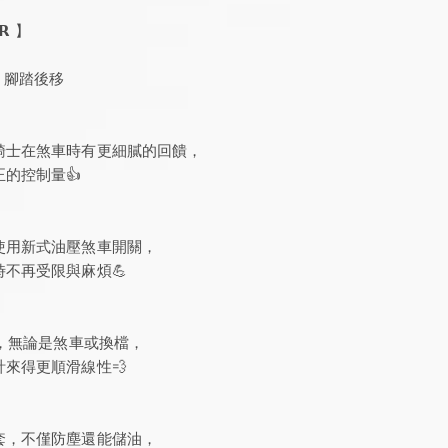
𝟲𝗥 】
V2 腳踏後移
騎士在煞車時有更細膩的回饋，
的控制量👍
使用新式油壓煞車開關，
不再受限與麻煩💪
計，無論是煞車或換檔，
來得更順滑線性💨
套，不僅防塵還能儲油，