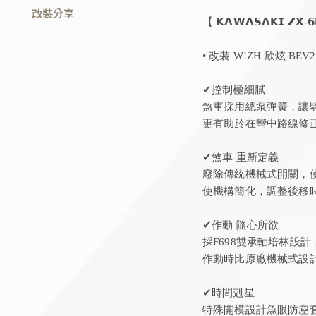
改裝分享
【 𝗞𝗔𝗪𝗔𝗦𝗔𝗞𝗜 𝗭𝗫-
• 改裝 W!ZH 欣炫 BE
✔控制極細膩
煞車採用總泵彈簧，讓
更有助於在彎中路線修正
✔煞車 重新定義
廢除傳統機械式開關，
使機構簡化，調整後移時
✔作動 隨心所欲
採F698雙承軸培林設
作動時比原廠機械式設計
✔時間剋星
特殊開模設計魚眼防塵