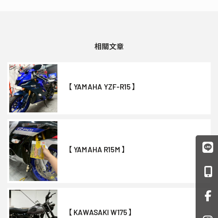
【 YAMAHA YZF-R15 】
【 YAMAHA R15M 】
【 KAWASAKI W175 】