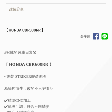
改裝分享
【 HONDA CBR600RR 】
分享到
#冠騰的改車日常🛠️
【 𝗛𝗢𝗡𝗗𝗔 𝗖𝗕𝗥𝟲𝟬𝟬𝗥𝗥 】
• 改裝 STRIKER腳踏後移
為操控而生，改的不只好看✨
✔️精準CNC加工
✔️多段可調，符合不同騎姿