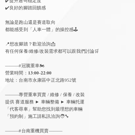
✔️提升過彎穩定度
✔️良好的腳踏回饋感
無論是跑山還是賽道取向
都能感受到「人車一體」的操控感🕹️
📍想改腳踏？歡迎洽詢📩
有任何保養/維修/改裝需求都可以跟我們討論🛒
———
#冠騰重車🏍️
營業時間：𝟏𝟑:𝟎𝟎-𝟐𝟐:𝟎𝟎
地址：台南市永康區中正北路952號
———專營重車買賣 / 維修 / 保養 / 改裝
提供 賽道服務 ► 車輛整備 ► 車輛托運
「代客尋車」幫助您找到最理想的車輛
「預約制」施工請私訊洽詢🧑‍🔧
———#台南重機買賣———