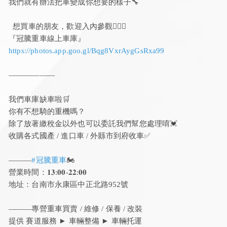
我們就有辦法把車變成你想要的樣子🔧
想買車的朋友，歡迎入內參觀💁🏻‍♀️
『冠騰重車線上車庫』
https://photos.app.goo.gl/Bqg8VxrAygGsRxa99
——————
我們車庫缺車啦🛒
你有不想騎的重機嗎？
除了放著繳稅金以外也可以委託我們幫您處理唷💓
收購各式國產 / 進口車 / 外縣市到府收車✅
———
#冠騰重車
🏍️
營業時間：𝟏𝟑:𝟎𝟎-𝟐𝟐:𝟎𝟎
地址：台南市永康區中正北路952號
———專營重車買賣 / 維修 / 保養 / 改裝
提供 賽道服務 ► 車輛整備 ► 車輛托運